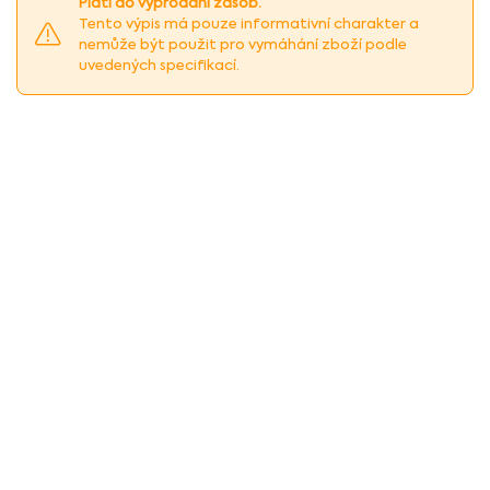
Platí do vyprodání zásob.
Tento výpis má pouze informativní charakter a
nemůže být použit pro vymáhání zboží podle
uvedených specifikací.
Spolupracujeme s: