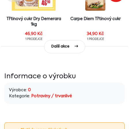
Třtinový cukr Dry Demerara
Carpe Diem Třtinový cukr
1kg
46,90
Kč
34,90
Kč
1 PRODEJCE
1 PRODEJCE
Další akce
Informace o výrobku
Výrobce:
0
Kategorie:
Potraviny
/
trvanlivé