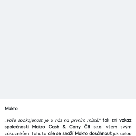
Makro
„Vaše spokojenost je u nás na prvním místě,“
tak zní
vzkaz
společnosti Makro Cash & Carry ČR s.r.o.
všem svým
zákazníkům. Tohoto
cíle se
snaží Makro dosáhnout
jak celou