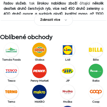
řadou služeb
, tak
širokou nabídkou zboží
čítající
několik
desítek druhů čerstvých ryb, více než 450 druhů zeleniny
a
400 druhů ovoce a suchých plodů, kvalitní maso, až 1300
druhů skvělých vín od domácích i zahraničních vinařů
a mnoho
Zobrazit více
dalšího.
Makro Cash & Carry ČR
bylo založeno jako dceřiná
Oblíbené obchody
společnost firmy SHV Makro a
od roku 1998
převzala veškeré
velkoobchodní aktivity
v Evropě firma Metro AG
.
V České
republice
lze aktuálně navštívit
třináct velkoobchodní center
2
Makro
pyšnících se
prodejní plochou 10 000 m
.
V
obrovských
Tamda Foods
prodejnách Makro
Globus
lze vybírat z pestré palety
Lidl
Billa
potravinářského i nepotravinářského spotřebního sortimentu
.
Katalog produktů Makro
je rozdělen do několika
kategorií
:
Ovoce
Tesco
Penny Market
JIP
Ratio
Zelenina
Bylinky, houby
Mléčné výrobky, vejce, tuky a výrobky rostlinného
původu
Terno
MAKRO
Hruška
Coop
Masné výrobky