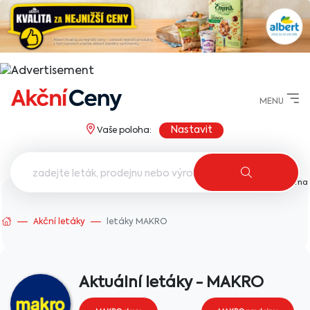
MENU
Nastavit
Vaše poloha:
AkcniCeny.cz
Akční letáky
letáky MAKRO
Aktuální letáky - MAKRO