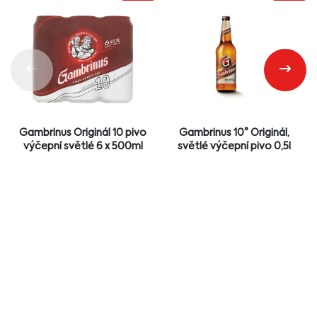
Gambrinus Originál 10 pivo
Gambrinus 10° Originál,
výčepní světlé 6 x 500ml
světlé výčepní pivo 0,5l
94,90 - 95,90
Kč
12,90
Kč
2 PRODEJCI
4 PRODEJCI
Další akce
Informace o výrobku
Značka:
Gambrinus