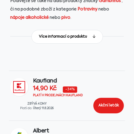
Podívejte se také na další produkty značky
Gambrinus
,
či na podobné zboží z kategorie
Potraviny
nebo
nápoje alkoholické
nebo
pivo
.
Více informací o produktu
Kaufland
14,90 Kč
-34
%
PLATÍ V PRODEJNÁCH KAUFLAND
ZBÝVÁ 4 DNY
Akční leták
Platí do:
Úterý 11.8.2026
Albert