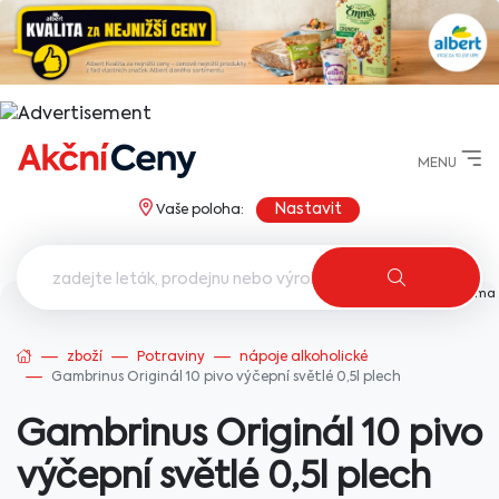
MENU
Nastavit
Vaše poloha:
AkcniCeny.cz
zboží
Potraviny
nápoje alkoholické
Gambrinus Originál 10 pivo výčepní světlé 0,5l plech
Gambrinus Originál 10 pivo
výčepní světlé 0,5l plech