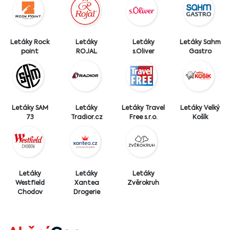
Letáky Rock
Letáky
Letáky
Letáky Sahm
point
ROJAL
s.Oliver
Gastro
Letáky SAM
Letáky
Letáky Travel
Letáky Velký
73
Tradior.cz
Free s.r.o.
Košík
Letáky
Letáky
Letáky
Westfield
Xantea
Zvěrokruh
Chodov
Drogerie