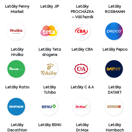
Letáky Penny
Letáky JIP
Letáky
Letáky
Market
PROCHÁZKA
ROSSMANN
– Váš řezník
Letáky
Letáky Teta
Letáky CBA
Letáky Pepco
Hruška
drogerie
Letáky Ratio
Letáky
Letáky C & A
Letáky
Tchibo
DATART
Letáky
Letáky BENU
Letáky
Letáky
Decathlon
Dr.Max
Hornbach