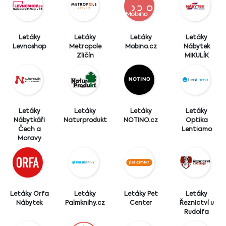
Letáky
Letáky
Letáky
Letáky
Levnoshop
Metropole
Mobino.cz
Nábytek
Zličín
MIKULÍK
Letáky
Letáky
Letáky
Letáky
Nábytkáři
Naturprodukt
NOTINO.cz
Optika
Čech a
Lentiamo
Moravy
Letáky Orfa
Letáky
Letáky Pet
Letáky
Nábytek
Palmknihy.cz
Center
Řeznictví u
Rudolfa