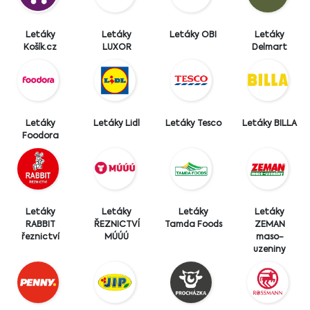
Letáky
Letáky
Letáky OBI
Letáky
Košík.cz
LUXOR
Delmart
Letáky
Letáky Lidl
Letáky Tesco
Letáky BILLA
Foodora
Letáky
Letáky
Letáky
Letáky
RABBIT
ŘEZNICTVÍ
Tamda Foods
ZEMAN
řeznictví
MÚÚÚ
maso-
uzeniny