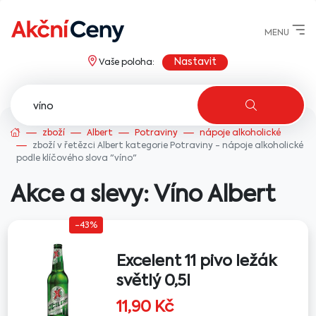
MENU
Nastavit
Vaše poloha:
AkcniCeny.cz
zboží
Albert
Potraviny
nápoje alkoholické
zboží v řetězci Albert kategorie Potraviny - nápoje alkoholické
podle klíčového slova "víno"
Akce a slevy: Víno
Albert
-43%
Excelent 11 pivo ležák
světlý 0,5l
11,90
Kč