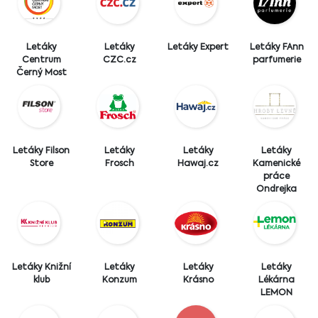
Letáky
Letáky
Letáky Expert
Letáky FAnn
Centrum
CZC.cz
parfumerie
Černý Most
Letáky Filson
Letáky
Letáky
Letáky
Store
Frosch
Hawaj.cz
Kamenické
práce
Ondrejka
Letáky Knižní
Letáky
Letáky
Letáky
klub
Konzum
Krásno
Lékárna
LEMON