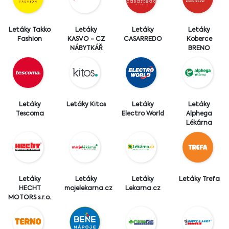
Letáky Takko
Letáky
Letáky
Letáky
Fashion
KASVO - CZ
CASARREDO
Koberce
NÁBYTKÁŘ
BRENO
Letáky
Letáky Kitos
Letáky
Letáky
Tescoma
Electro World
Alphega
Lékárna
Letáky
Letáky
Letáky
Letáky Trefa
HECHT
mojelekarna.cz
Lekarna.cz
MOTORS s.r.o.