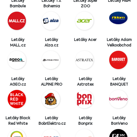
Letáky
Letáky T.S.
Letáky Super
Letáky H&M
Bambule
Bohemia
ZOO
Letáky
Letáky
Letáky Acer
Letáky Adam
MALL.cz
Alza.cz
Velkoobchod
Letáky
Letáky
Letáky
Letáky
AGEO.cz
ALPINE PRO
Astratex
BANQUET
Letáky Black
Letáky
Letáky
Letáky
Red White
BobrElektro.cz
Bonprix
BonVeno