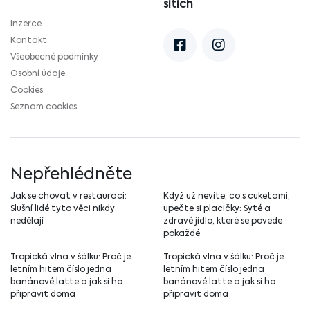
sítích
Inzerce
Kontakt
Všeobecné podmínky
Osobní údaje
Cookies
Seznam cookies
Nepřehlédněte
Jak se chovat v restauraci:
Když už nevíte, co s cuketami,
Slušní lidé tyto věci nikdy
upečte si placičky: Syté a
nedělají
zdravé jídlo, které se povede
pokaždé
Tropická vlna v šálku: Proč je
Tropická vlna v šálku: Proč je
letním hitem číslo jedna
letním hitem číslo jedna
banánové latte a jak si ho
banánové latte a jak si ho
připravit doma
připravit doma