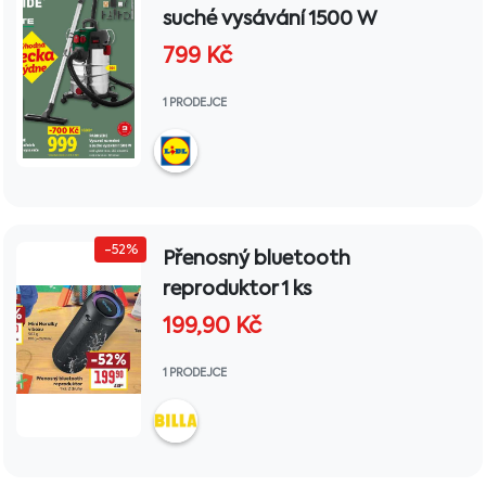
suché vysávání 1500 W
799
Kč
1 PRODEJCE
-52%
Přenosný bluetooth
reproduktor 1 ks
199,90
Kč
1 PRODEJCE