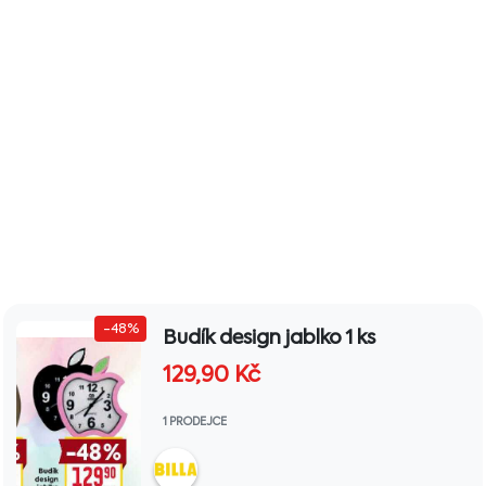
-48%
Budík design jablko 1 ks
129,90
Kč
1 PRODEJCE