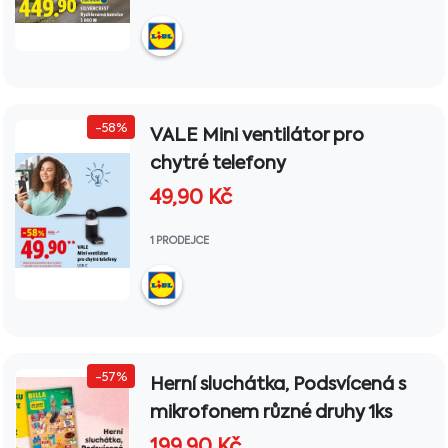
-58%
VALE Mini ventilátor pro
chytré telefony
49,90
Kč
1 PRODEJCE
-57%
Herní sluchátka, Podsvícená s
mikrofonem různé druhy 1ks