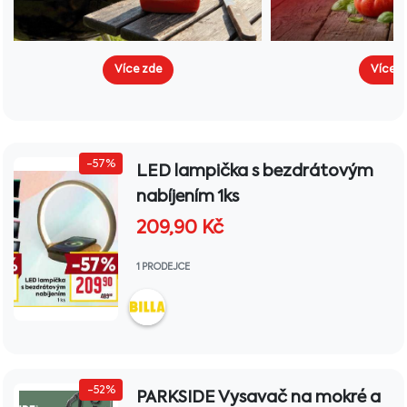
Více zde
Více z
-57%
LED lampička s bezdrátovým
nabíjením 1ks
209,90
Kč
1 PRODEJCE
-52%
PARKSIDE Vysavač na mokré a