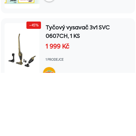
-45%
Tyčový vysavač 3v1 SVC
0607CH, 1 KS
1 999
Kč
1 PRODEJCE
-45%
Kontaktní gril SBG 6231SS, 1 KS
1 899
Kč
1 PRODEJCE